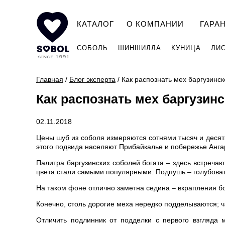
КАТАЛОГ
О КОМПАНИИ
ГАРА
СОБОЛЬ
ШИНШИЛЛА
КУНИЦА
ЛИ
Главная
/
Блог эксперта
/
Как распознать мех баргузинск
Как распознать мех баргузин
02.11.2018
Цены шуб из соболя измеряются сотнями тысяч и десятк
этого подвида населяют Прибайкалье и побережье Анга
Палитра баргузинских соболей богата – здесь встречаю
цвета стали самыми популярными. Подпушь – голубоват
На таком фоне отлично заметна седина – вкрапления 
Конечно, столь дорогие меха нередко подделываются; ч
Отличить подлинник от подделки с первого взгляда 