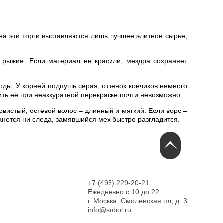
а эти торги выставляются лишь лучшее элитное сырье,
и рыжие. Если материал не красили, мездра сохраняет
ды. У корней подпушь серая, оттенок кончиков немного
ть её при неаккуратной перекраске почти невозможно.
овистый, остевой волос – длинный и мягкий. Если ворс –
анется ни следа, замявшийся мех быстро разгладится.
+7 (495) 229-20-21
Ежедневно с 10 до 22
г. Москва, Смоленская пл, д. 3
info@sobol.ru