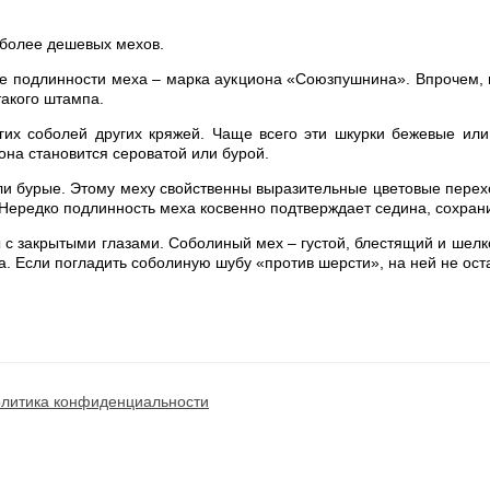
 более дешевых мехов.
е подлинности меха – марка аукциона «Союзпушнина». Впрочем, н
такого штампа.
гих соболей других кряжей. Чаще всего эти шкурки бежевые ил
она становится сероватой или бурой.
ли бурые. Этому меху свойственны выразительные цветовые перехо
Нередко подлинность меха косвенно подтверждает седина, сохрани
ы с закрытыми глазами. Соболиный мех – густой, блестящий и шелк
ца. Если погладить соболиную шубу «против шерсти», на ней не ост
литика конфиденциальности