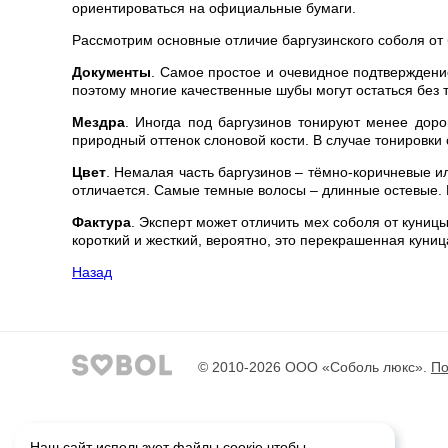
ориентироваться на официальные бумаги.
Рассмотрим основные отличие баргузинского соболя от
Документы
. Самое простое и очевидное подтверждени
поэтому многие качественные шубы могут остаться без 
Мездра
. Иногда под баргузинов тонируют менее доро
природный оттенок слоновой кости. В случае тонировки 
Цвет
. Немалая часть баргузинов – тёмно-коричневые и
отличается. Самые темные волосы – длинные остевые. 
Фактура
. Эксперт может отличить мех соболя от куниц
короткий и жесткий, вероятно, это перекрашенная куни
Назад
© 2010-2026
ООО «Соболь люкс»
.
По
Наш сайт использует файлы соокіе чтобы