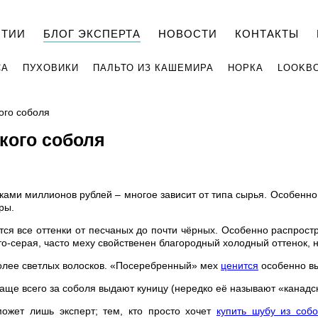
НТИИ
БЛОГ ЭКСПЕРТА
НОВОСТИ
КОНТАКТЫ
СА
ПУХОВИКИ
ПАЛЬТО ИЗ КАШЕМИРА
НОРКА
LOOKB
ого соболя
ского соболя
ами миллионов рублей – многое зависит от типа сырья. Особенно 
ры.
тся все оттенки от песчаных до почти чёрных. Особенно распрос
о-серая, часто меху свойственен благородный холодный оттенок, 
более светлых волосков. «Посеребренный» мех
ценится
особенно вы
аще всего за соболя выдают куницу (нередко её называют «канадс
может лишь эксперт; тем, кто просто хочет
купить шубу из соб