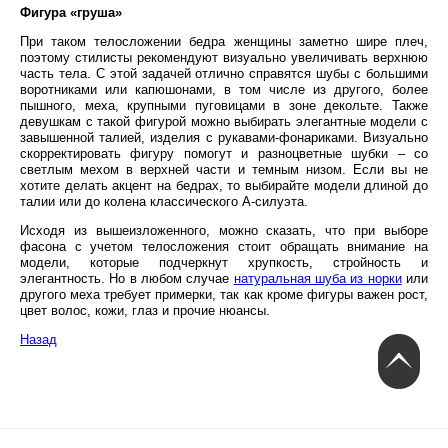
Фигура «груша»
При таком телосложении бедра женщины заметно шире плеч,
поэтому стилисты рекомендуют визуально увеличивать верхнюю
часть тела. С этой задачей отлично справятся шубы с большими
воротниками или капюшонами, в том числе из другого, более
пышного, меха, крупными пуговицами в зоне декольте. Также
девушкам с такой фигурой можно выбирать элегантные модели с
завышенной талией, изделия с рукавами-фонариками. Визуально
скорректировать фигуру помогут и разноцветные шубки – со
светлым мехом в верхней части и темным низом. Если вы не
хотите делать акцент на бедрах, то выбирайте модели длиной до
талии или до колена классического А-силуэта.
Исходя из вышеизложенного, можно сказать, что при выборе
фасона с учетом телосложения стоит обращать внимание на
модели, которые подчеркнут хрупкость, стройность и
элегантность. Но в любом случае
натуральная шуба из норки
или
другого меха требует примерки, так как кроме фигуры важен рост,
цвет волос, кожи, глаз и прочие нюансы.
Назад