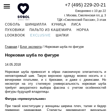
+7 (495) 229-20-21
Ежедневно с 10 до 22
г. Москва, Смоленская пл, д. 3
ТДК «Смоленский Пассаж», 3 этаж
СОБОЛЬ
ШИНШИЛЛА
КУНИЦА
ЛИСА
ПУХОВИКИ
ПАЛЬТО ИЗ КАШЕМИРА
НОРКА
LOOKBOOK
EXCLUSIVE
ШАПКИ
Главная
/
Блог эксперта
/
Норковая шуба по фигуре
Норковая шуба по фигуре
14.05.2018
Норковая шуба привносит в образ лаконичную элегантность и
неповторимый шик. Такую верхнюю одежду можно носить и с
вечерними платьями, и с брюками, и даже с джинсами. Но
несмотря на эту стилевую универсальность норковая шуба
требует аккуратного выбора фасона с учетом особенностей
фигуры будущей владелицы.
Фигура «прямоугольник»
При такой конституции у женщины ширина плеч, талии и бедер
примерно одинаковая. Стилисты рекомендуют визуально