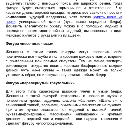
выделять талию с помощью пояса или широкого ремня, тогда
фигура будет смотреться гармоничнее и женственнее. Что
касается длины верхней одежды, то здесь все зависит от роста и
комплекции будущей владелицы, хотя можно
купить шубу из
норки
универсальной длины (чуть выше середины бедра).
Добавить элегантности образу можно и с помощью модных в
последнее время многослойных изделий, выполненных в виде
меховых жилетов с рукавами из плащевки.
Фигура «песочные часы»
Женщины с таким типом фигуры могут позволить себе
практически все – шубы в пол и короткие меховые манто, изделия
с приталенным или прямым силуэтом. Тем не менее эксперты
рекомендуют аккуратно носить короткие бесформенные модели
длиной чуть ниже спины – такая одежда может не только
утяжелить образ, но и визуально увеличить объем бедер.
Фигура «перевернутый треугольник»
Для этого типа характерны широкие плечи и узкие бедра.
Женщины с такой фигурой неотразимы в норковых шубах с
поперечным кроем, изделиях фасона «баллон», «Шанель», с
заниженной талией, воланами, объемными манжетами на рукавах.
При этом лучше отказаться от моделей с высокой талией,
рукавами-фонариками, массивными капюшонами и крупным
декором в верхней части изделий – они нарушат гармонию и
сделают фигуру непропорциональной.