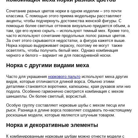
Сочетание разных цветов норки в одном изделии – это почти
классика. С помощью этого приема модельеры расставляют
акценты, чтобы подчеркнуть достоинства женской фигуры. С
помощью более светлых оттенков визуально придается объем, а
там, где его нужно скрыть – используют темный мех. Кроме того,
часто используют сочетание продольных полос разных цветов.
За счет этого скрываются недостатки, а фигура кажется выше.
Норка хорошо выдерживает окраску, поэтому ее могут также
осветлять, чтобы получить белый мех. Однако комбинация
черного и белого – вариант не для повседневной носки.
Норка с другими видами меха
Часто для украшения
норкового пальто
используют меха других
видов, которые отличаются длиной ворса. Обычно этими
деталями становятся воротники, капюшоны, края рукавов или низ
подола. Особенно гармонично смотрится комбинация с мехом
шиншиллы. Он более светлый, ворсистый.
Особую группу составляют норковые шубы с мехом песца или
рыси. Разница в длине ворса позволяет создавать по-настоящему
роскошные модели, которые являются штучным товаром.
Норка и декоративные элементы
К комбинированным норковым шубам можно отнести модели с