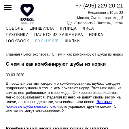
+7 (495) 229-20-21
Ежедневно с 10 до 22
г. Москва, Смоленская пл, д. 3
ТДК «Смоленский Пассаж», 3 этаж
СОБОЛЬ
ШИНШИЛЛА
КУНИЦА
ЛИСА
ПУХОВИКИ
ПАЛЬТО ИЗ КАШЕМИРА
НОРКА
LOOKBOOK
EXCLUSIVE
ШАПКИ
Главная
/
Блог эксперта
/
С чем и как комбинируют шубы из норки
С чем и как комбинируют шубы из норки
30.03.2020
В прошлый раз мы говорили о комбинированных шубах. Сегодня
подробнее узнаем о том, с чем сочетают норку. Этот мех один из
самых востребованных в мире моды. Он хорошо окрашивается,
легко обрабатывается. Изделия из него не давят своим весом на
плечи, а стоит он дешевле, чем соболь или песец.
Элитные
норковые шубы класса люкс
часто украшают другим мехом. С
чем же их могут комбинировать?
Комбинация меха норки разных цветов