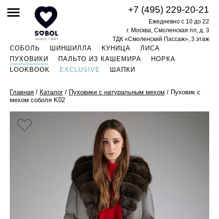
+7 (495) 229-20-21
Ежедневно с 10 до 22
г. Москва, Смоленская пл, д. 3
ТДК «Смоленский Пассаж», 3 этаж
СОБОЛЬ
ШИНШИЛЛА
КУНИЦА
ЛИСА
ПУХОВИКИ
ПАЛЬТО ИЗ КАШЕМИРА
НОРКА
LOOKBOOK
EXCLUSIVE
ШАПКИ
Главная
/
Каталог
/
Пуховики с натуральным мехом
/
Пуховик с
мехом соболя K02