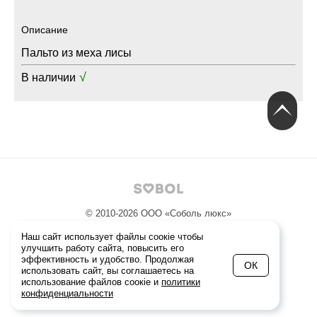
Описание
Пальто из меха лисы
√
В наличии
© 2010-2026
ООО «Соболь люкс»
Политика конфиденциальности
Наш сайт использует файлы соокіе чтобы
улучшить работу сайта, повысить его
эффективность и удобство. Продолжая
+7 (495) 229-20-21
ОК
использовать сайт, вы соглашаетесь на
Ежедневно с 10 до 22
использование файлов соoкіе и
политики
г. Москва, Смоленская пл, д. 3
конфиденциальности
info@sobol.ru