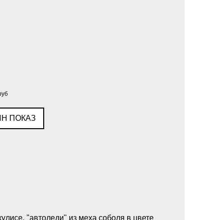
руб
Н ПОКАЗ
кулисе, "автоледи" из меха соболя в цвете