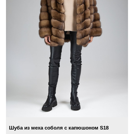
Шуба из меха соболя с капюшоном S18