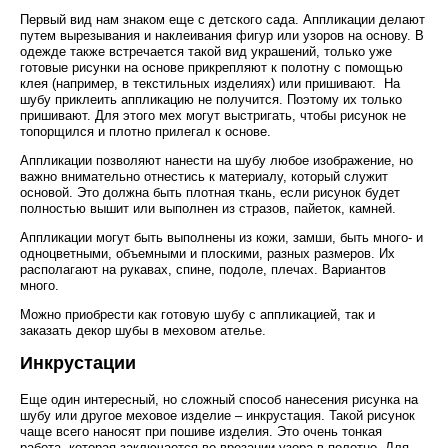
Первый вид нам знаком еще с детского сада. Аппликации делают
путем вырезывания и наклеивания фигур или узоров на основу. В
одежде также встречается такой вид украшений, только уже
готовые рисунки на основе прикрепляют к полотну с помощью
клея (например, в текстильных изделиях) или пришивают. На
шубу приклеить аппликацию не получится. Поэтому их только
пришивают. Для этого мех могут выстригать, чтобы рисунок не
топорщился и плотно прилегал к основе.
Аппликации позволяют нанести на шубу любое изображение, но
важно внимательно отнестись к материалу, который служит
основой. Это должна быть плотная ткань, если рисунок будет
полностью вышит или выполнен из стразов, пайеток, камней.
Аппликации могут быть выполнены из кожи, замши, быть много- и
одноцветными, объемными и плоскими, разных размеров. Их
располагают на рукавах, спине, подоле, плечах. Вариантов
много.
Можно приобрести как готовую шубу с аппликацией, так и
заказать декор шубы в меховом ателье.
Инкрустации
Еще один интересный, но сложный способ нанесения рисунка на
шубу или другое меховое изделие – инкрустация. Такой рисунок
чаще всего наносят при пошиве изделия. Это очень тонкая
работа, которая заключается во врезании узора в полотно. Для