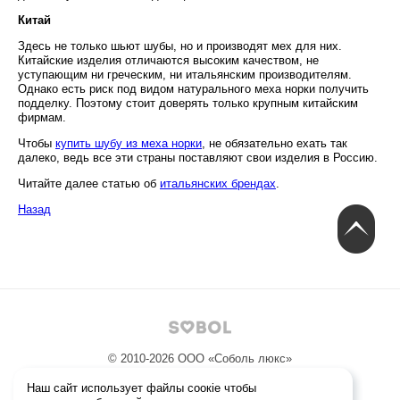
Китай
Здесь не только шьют шубы, но и производят мех для них.
Китайские изделия отличаются высоким качеством, не
уступающим ни греческим, ни итальянским производителям.
Однако есть риск под видом натурального меха норки получить
подделку. Поэтому стоит доверять только крупным китайским
фирмам.
Чтобы
купить шубу из меха норки
, не обязательно ехать так
далеко, ведь все эти страны поставляют свои изделия в Россию.
Читайте далее статью об
итальянских брендах
.
Назад
© 2010-2026
ООО «Соболь люкс»
Политика конфиденциальности
Наш сайт использует файлы соокіе чтобы