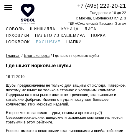
+7 (495) 229-20-21
Ежедневно с 10 до 22
г. Москва, Смоленская пл, д. 3
ТДК «Смоленский Пассаж», 3 этаж
СОБОЛЬ
ШИНШИЛЛА
КУНИЦА
ЛИСА
ПУХОВИКИ
ПАЛЬТО ИЗ КАШЕМИРА
НОРКА
LOOKBOOK
EXCLUSIVE
ШАПКИ
Главная
/
Блог эксперта
/
Где шьют норковые шубы
Где шьют норковые шубы
16.11.2019
Шубы предназначены не только для защиты от холода. Наверное,
поэтому их шьют не только в странах с холодным климатом.
Лидерами на этом рынке являются греческие, итальянские и
китайские фабрики. Именно оттуда и поступает большее
количество этих меховых изделий.
Второе место занимают турки, немцы и аргентинцы(!).
Североамериканские, шведские и испанские компании являются
третьими в этом рейтинге.
Россия, вместе с некоторыми скандинавскими и прибалтийскими